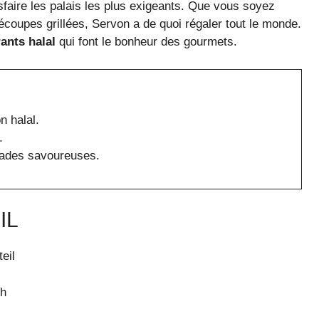
isfaire les palais les plus exigeants. Que vous soyez
écoupes grillées, Servon a de quoi régaler tout le monde.
rants halal
qui font le bonheur des gourmets.
n halal.
.
llades savoureuses.
IL
eil
3h