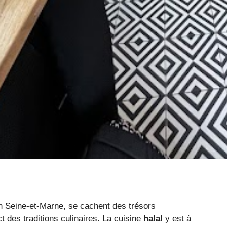
en Seine-et-Marne, se cachent des trésors
 des traditions culinaires. La cuisine
halal
y est à