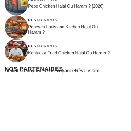
Pepe Chicken Halal Ou Haram ? [2026]
RESTAURANTS
Popeyes Louisiana Kitchen Halal Ou
Haram ?
RESTAURANTS
Kentucky Fried Chicken Halal Ou Haram ?
NOS PARTENAIRES
Affiliation Voyance
Avis Voyance
Rêve islam