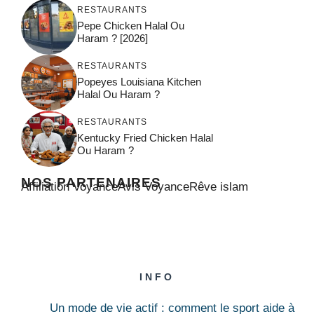
RESTAURANTS
Pepe Chicken Halal Ou
Haram ? [2026]
RESTAURANTS
Popeyes Louisiana Kitchen
Halal Ou Haram ?
RESTAURANTS
Kentucky Fried Chicken Halal
Ou Haram ?
NOS PARTENAIRES
Affiliation Voyance
Avis Voyance
Rêve islam
INFO
Un mode de vie actif : comment le sport aide à