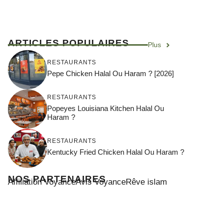
ARTICLES POPULAIRES
Plus
RESTAURANTS
Pepe Chicken Halal Ou Haram ? [2026]
RESTAURANTS
Popeyes Louisiana Kitchen Halal Ou
Haram ?
RESTAURANTS
Kentucky Fried Chicken Halal Ou Haram ?
NOS PARTENAIRES
Affiliation Voyance
Avis Voyance
Rêve islam