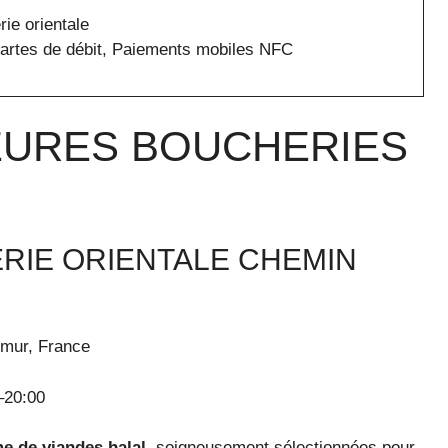
rie orientale
Cartes de débit, Paiements mobiles NFC
LEURES BOUCHERIES
RIE ORIENTALE CHEMIN
umur, France
–20:00
e de viandes halal
, soigneusement sélectionnées pour