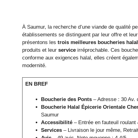
À Saumur, la recherche d’une viande de qualité peu
établissements se distinguent par leur offre et leu
présentons les
trois meilleures boucheries halal
produits et leur
service
irréprochable. Ces boucher
conforme aux exigences halal, elles créent égaleme
modernité.
EN BREF
Boucherie des Ponts
– Adresse : 30 Av. 
Boucherie Halal Épicerie Orientale Che
Saumur
Accessibilité
– Entrée en fauteuil roulant
Services
– Livraison le jour même, Retrai
Avis
– 49 avis, Note moyenne : 4.4/5