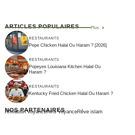
ARTICLES POPULAIRES
Plus
RESTAURANTS
Pepe Chicken Halal Ou Haram ? [2026]
RESTAURANTS
Popeyes Louisiana Kitchen Halal Ou
Haram ?
RESTAURANTS
Kentucky Fried Chicken Halal Ou Haram ?
NOS PARTENAIRES
Affiliation Voyance
Avis Voyance
Rêve islam