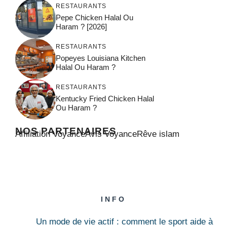
RESTAURANTS
Pepe Chicken Halal Ou
Haram ? [2026]
RESTAURANTS
Popeyes Louisiana Kitchen
Halal Ou Haram ?
RESTAURANTS
Kentucky Fried Chicken Halal
Ou Haram ?
NOS PARTENAIRES
Affiliation Voyance
Avis Voyance
Rêve islam
INFO
Un mode de vie actif : comment le sport aide à