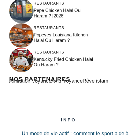
RESTAURANTS
Pepe Chicken Halal Ou
Haram ? [2026]
RESTAURANTS
Popeyes Louisiana Kitchen
Halal Ou Haram ?
RESTAURANTS
Kentucky Fried Chicken Halal
Ou Haram ?
NOS PARTENAIRES
Affiliation Voyance
Avis Voyance
Rêve islam
INFO
Un mode de vie actif : comment le sport aide à