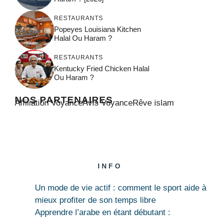
RESTAURANTS
Popeyes Louisiana Kitchen
Halal Ou Haram ?
RESTAURANTS
Kentucky Fried Chicken Halal
Ou Haram ?
NOS PARTENAIRES
Affiliation Voyance
Avis Voyance
Rêve islam
INFO
Un mode de vie actif : comment le sport aide à
mieux profiter de son temps libre
Apprendre l’arabe en étant débutant :