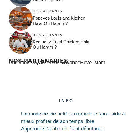
RESTAURANTS
Popeyes Louisiana Kitchen
Halal Ou Haram ?
RESTAURANTS
Kentucky Fried Chicken Halal
Ou Haram ?
NOS PARTENAIRES
Affiliation Voyance
Avis Voyance
Rêve islam
INFO
Un mode de vie actif : comment le sport aide à
mieux profiter de son temps libre
Apprendre l’arabe en étant débutant :