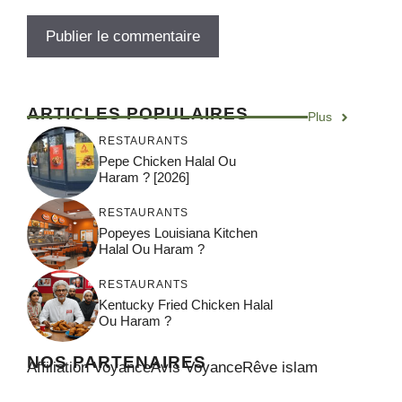
ARTICLES POPULAIRES
Plus
RESTAURANTS
Pepe Chicken Halal Ou
Haram ? [2026]
RESTAURANTS
Popeyes Louisiana Kitchen
Halal Ou Haram ?
RESTAURANTS
Kentucky Fried Chicken Halal
Ou Haram ?
NOS PARTENAIRES
Affiliation Voyance
Avis Voyance
Rêve islam